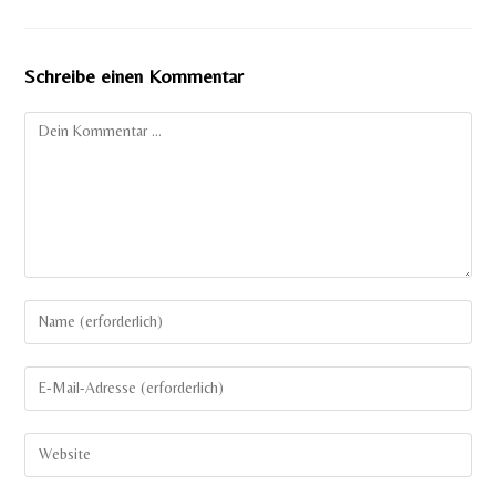
Schreibe einen Kommentar
Kommentar
Gib
deinen
Namen
Gib
oder
deine
Benutzernamen
E-
Gib
zum
Mail-
deine
Kommentieren
Adresse