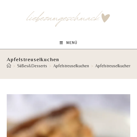
Zum
Inhalt
springen
MENÜ
Apfelstreuselkuchen
>
Süßes&Desserts
>
Apfelstreuselkuchen
>
Apfelstreuselkuchen