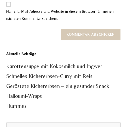
Website-
ein
zum
URL
Name, E-Mail-Adresse und Website in diesem Browser für meinen
Kommentieren
ein
nächsten Kommentar speichern.
ein
(optional)
Aktuelle Beiträge
Karottensuppe mit Kokosmilch und Ingwer
Schnelles Kichererbsen-Curry mit Reis
Geröstete Kichererbsen – ein gesunder Snack
Halloumi-Wraps
Hummus