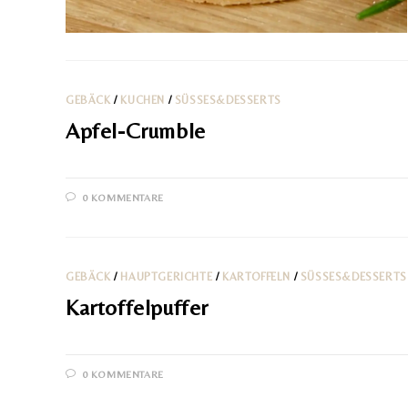
GEBÄCK
/
KUCHEN
/
SÜSSES&DESSERTS
Apfel-Crumble
0 KOMMENTARE
GEBÄCK
/
HAUPTGERICHTE
/
KARTOFFELN
/
SÜSSES&DESSERTS
Kartoffelpuffer
0 KOMMENTARE