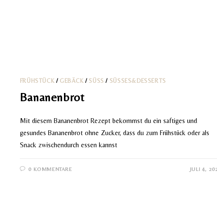
FRÜHSTÜCK
/
GEBÄCK
/
SÜSS
/
SÜSSES&DESSERTS
Bananenbrot
Mit diesem Bananenbrot Rezept bekommst du ein saftiges und
gesundes Bananenbrot ohne Zucker, dass du zum Frühstück oder als
Snack zwischendurch essen kannst
0 KOMMENTARE
JULI 4, 20