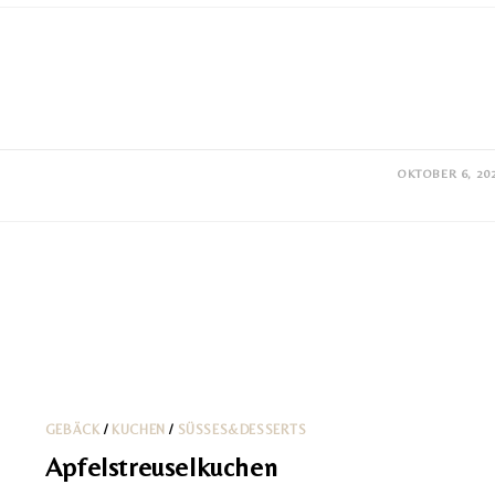
OKTOBER 6, 20
GEBÄCK
/
KUCHEN
/
SÜSSES&DESSERTS
Apfelstreuselkuchen