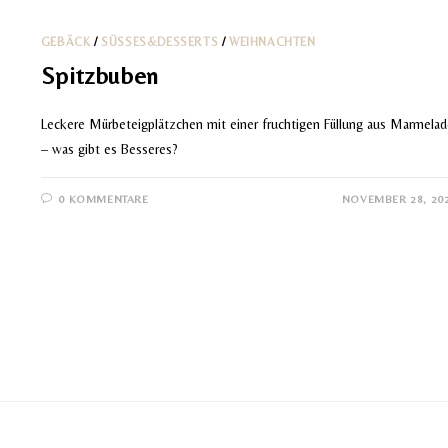
GEBÄCK
/
SÜSSES&DESSERTS
/
WEIHNACHTEN
Spitzbuben
Leckere Mürbeteigplätzchen mit einer fruchtigen Füllung aus Marmelad
– was gibt es Besseres?
0 KOMMENTARE
NOVEMBER 28, 20