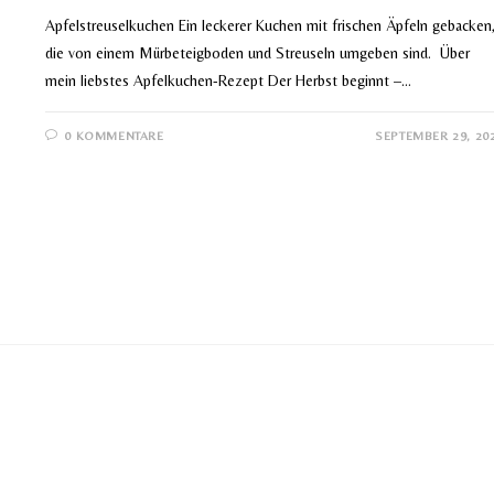
Apfelstreuselkuchen Ein leckerer Kuchen mit frischen Äpfeln gebacken
die von einem Mürbeteigboden und Streuseln umgeben sind. Über
mein liebstes Apfelkuchen-Rezept Der Herbst beginnt –…
0 KOMMENTARE
SEPTEMBER 29, 20