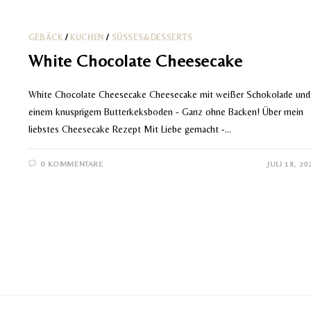
GEBÄCK
/
KUCHEN
/
SÜSSES&DESSERTS
White Chocolate Cheesecake
White Chocolate Cheesecake Cheesecake mit weißer Schokolade und
einem knusprigem Butterkeksboden - Ganz ohne Backen! Über mein
liebstes Cheesecake Rezept Mit Liebe gemacht -…
0 KOMMENTARE
JULI 18, 20