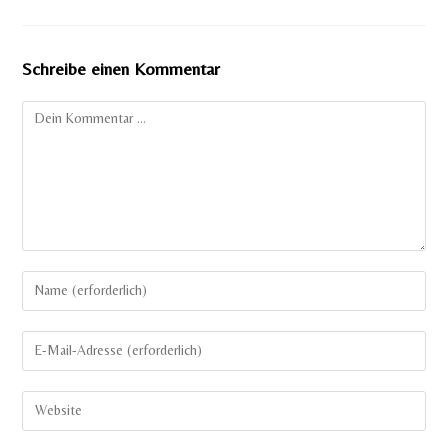
Schreibe einen Kommentar
Kommentar
Gib
deinen
Namen
Gib
oder
deine
Benutzernamen
E-
Gib
zum
Mail-
deine
Kommentieren
Adresse