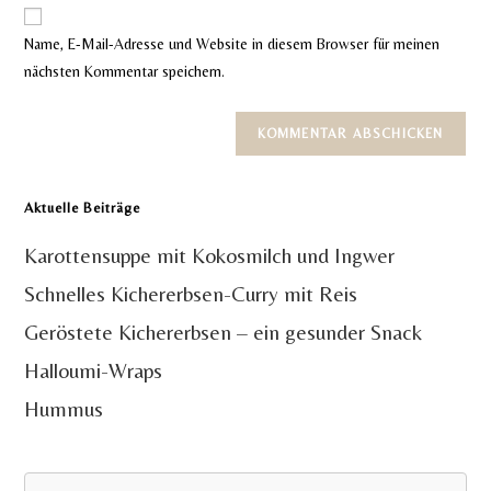
Website-
ein
zum
URL
Name, E-Mail-Adresse und Website in diesem Browser für meinen
Kommentieren
ein
nächsten Kommentar speichern.
ein
(optional)
Aktuelle Beiträge
Karottensuppe mit Kokosmilch und Ingwer
Schnelles Kichererbsen-Curry mit Reis
Geröstete Kichererbsen – ein gesunder Snack
Halloumi-Wraps
Hummus