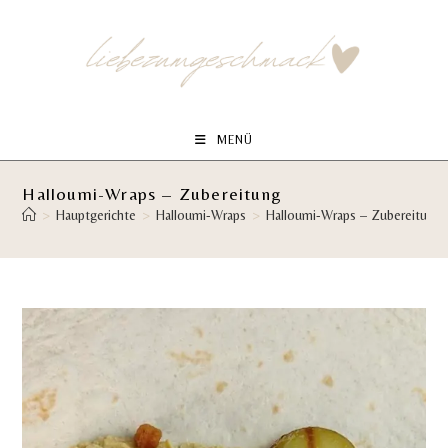
Zum
Inhalt
springen
MENÜ
Halloumi-Wraps – Zubereitung
>
Hauptgerichte
>
Halloumi-Wraps
>
Halloumi-Wraps – Zubereitung