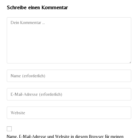
Schreibe einen Kommentar
Kommentar
Gib
deinen
Namen
Gib
oder
deine
Benutzernamen
E-
Gib
zum
Mail-
deine
Kommentieren
Adresse
Website-
ein
zum
URL
Name, E-Mail-Adresse und Website in diesem Browser für meinen
Kommentieren