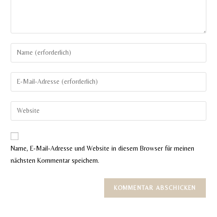
Gib
deinen
Namen
Gib
oder
deine
Benutzernamen
E-
Gib
zum
Mail-
deine
Kommentieren
Adresse
Website-
ein
zum
URL
Name, E-Mail-Adresse und Website in diesem Browser für meinen
Kommentieren
ein
nächsten Kommentar speichern.
ein
(optional)