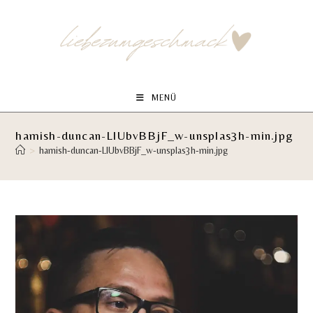
Zum
Inhalt
springen
MENÜ
hamish-duncan-LlUbvBBjF_w-unsplas3h-min.jpg
>
hamish-duncan-LlUbvBBjF_w-unsplas3h-min.jpg