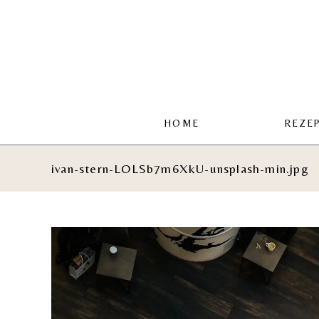
Zum
Inhalt
springen
HOME
REZE
ivan-stern-LOLSb7m6XkU-unsplash-min.jpg