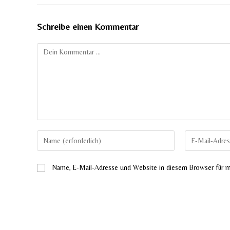
Schreibe einen Kommentar
Kommentar
Gib
Gib
deinen
deine
Namen
E-
Name, E-Mail-Adresse und Website in diesem Browser für 
oder
Mail-
Benutzernamen
Adresse
zum
zum
Kommentieren
Kommentieren
ein
ein