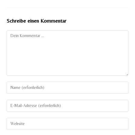
Schreibe einen Kommentar
Kommentar
Gib
deinen
Namen
Gib
oder
deine
Benutzernamen
E-
Gib
zum
Mail-
deine
Kommentieren
Adresse