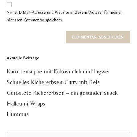
Website-
ein
zum
URL
Name, E-Mail-Adresse und Website in diesem Browser für meinen
Kommentieren
ein
nächsten Kommentar speichern.
ein
(optional)
Aktuelle Beiträge
Karottensuppe mit Kokosmilch und Ingwer
Schnelles Kichererbsen-Curry mit Reis
Geröstete Kichererbsen – ein gesunder Snack
Halloumi-Wraps
Hummus