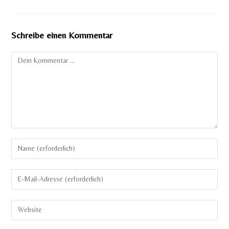
Schreibe einen Kommentar
Kommentar
Gib
deinen
Namen
Gib
oder
deine
Benutzernamen
E-
Gib
zum
Mail-
deine
Kommentieren
Adresse