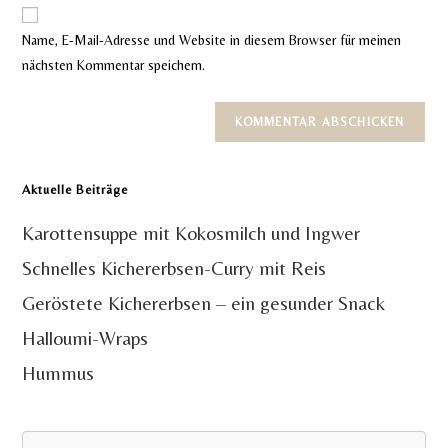
Website-
ein
zum
URL
Name, E-Mail-Adresse und Website in diesem Browser für meinen
Kommentieren
ein
nächsten Kommentar speichern.
ein
(optional)
Aktuelle Beiträge
Karottensuppe mit Kokosmilch und Ingwer
Schnelles Kichererbsen-Curry mit Reis
Geröstete Kichererbsen – ein gesunder Snack
Halloumi-Wraps
Hummus