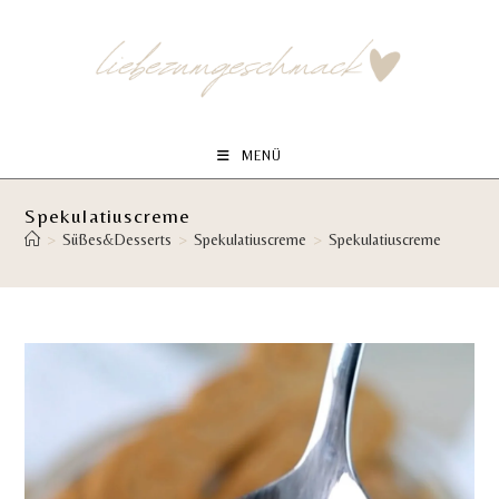
Zum
Inhalt
springen
MENÜ
Spekulatiuscreme
>
Süßes&Desserts
>
Spekulatiuscreme
>
Spekulatiuscreme