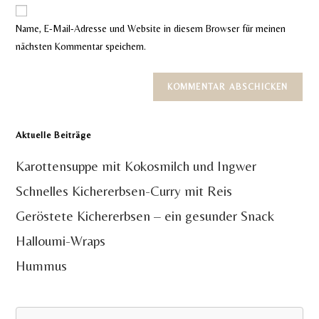
Website-
ein
zum
URL
Name, E-Mail-Adresse und Website in diesem Browser für meinen
Kommentieren
ein
nächsten Kommentar speichern.
ein
(optional)
Aktuelle Beiträge
Karottensuppe mit Kokosmilch und Ingwer
Schnelles Kichererbsen-Curry mit Reis
Geröstete Kichererbsen – ein gesunder Snack
Halloumi-Wraps
Hummus