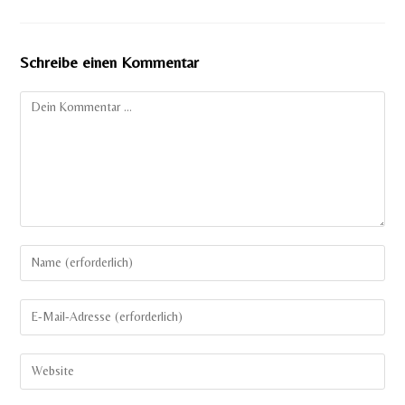
Schreibe einen Kommentar
Kommentar
Gib
deinen
Namen
Gib
oder
deine
Benutzernamen
E-
Gib
zum
Mail-
deine
Kommentieren
Adresse