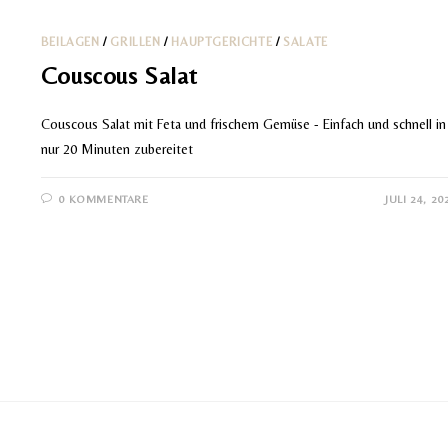
BEILAGEN
/
GRILLEN
/
HAUPTGERICHTE
/
SALATE
Couscous Salat
Couscous Salat mit Feta und frischem Gemüse - Einfach und schnell in
nur 20 Minuten zubereitet
0 KOMMENTARE
JULI 24, 20