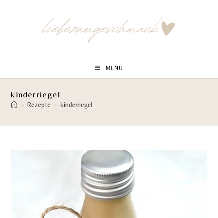
Zum
Inhalt
springen
MENÜ
kinderriegel
>
Rezepte
>
kinderriegel