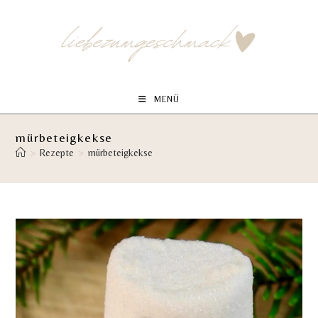
Zum
Inhalt
springen
MENÜ
mürbeteigkekse
>
Rezepte
>
mürbeteigkekse