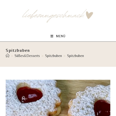
Zum
Inhalt
springen
MENÜ
Spitzbuben
>
Süßes&Desserts
>
Spitzbuben
>
Spitzbuben