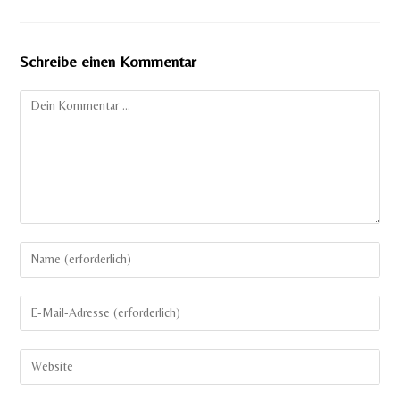
Schreibe einen Kommentar
Kommentar
Gib
deinen
Namen
Gib
oder
deine
Benutzernamen
E-
Gib
zum
Mail-
deine
Kommentieren
Adresse