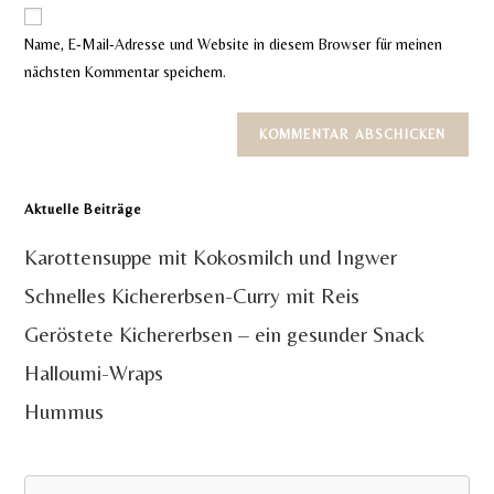
Website-
ein
zum
URL
Name, E-Mail-Adresse und Website in diesem Browser für meinen
Kommentieren
ein
nächsten Kommentar speichern.
ein
(optional)
Aktuelle Beiträge
Karottensuppe mit Kokosmilch und Ingwer
Schnelles Kichererbsen-Curry mit Reis
Geröstete Kichererbsen – ein gesunder Snack
Halloumi-Wraps
Hummus