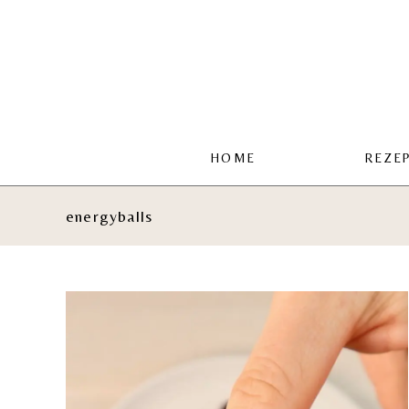
Zum
Inhalt
springen
HOME
REZE
energyballs