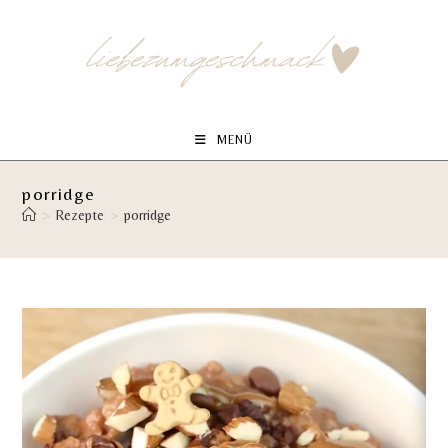
Zum
Inhalt
springen
MENÜ
porridge
>
Rezepte
>
porridge