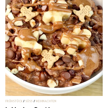
FRÜHSTÜCK
/
SÜSS
/
WEIHNACHTEN